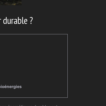
r durable ?
bioénergies