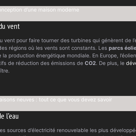
 conception d’une maison moderne
 du vent
du vent pour faire tourner des turbines qui génèrent de l
des régions où les vents sont constants. Les
parcs éoli
e la production énergétique mondiale. En Europe, l’éoli
ctifs de réduction des émissions de
CO2
. De plus, le
dév
ître.
aisons neuves : tout ce que vous devez savoir
e l’eau
es sources d’électricité renouvelable les plus développée