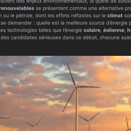
scient des enjeux environnementaux, la quête de soluti
renouvelables
se présentent comme une alternative pr
n ou le pétrole, dont les effets néfastes sur le
climat
son
de se demander : quelle est la meilleure source d’énergie 
es technologies telles que l’énergie
solaire
,
éolienne
,
h
s candidates sérieuses dans ce débat, chacune ayant 