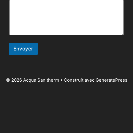
Envoyer
A
l
t
© 2026 Acqua Sanitherm
• Construit avec
GeneratePress
e
r
n
a
t
i
v