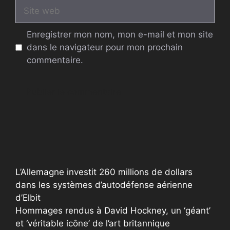
Site
web
Enregistrer mon nom, mon e-mail et mon site
dans le navigateur pour mon prochain
commentaire.
A
l
t
e
r
L’Allemagne investit 260 millions de dollars
n
dans les systèmes d’autodéfense aérienne
a
d’Elbit
t
Hommages rendus à David Hockney, un ‘géant’
i
et ‘véritable icône’ de l’art britannique