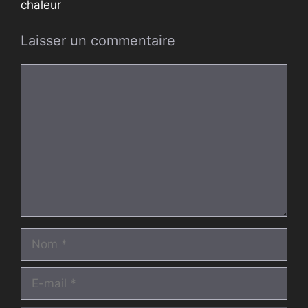
chaleur
Laisser un commentaire
Commentaire
Nom
E-
mail