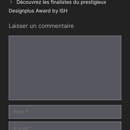
Découvrez les finalistes du prestigieux
Designplus Award by ISH
Laisser un commentaire
Commentaire
Nom
E-