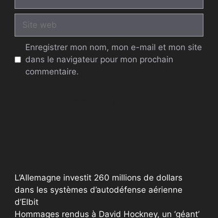
mail
Site
web
Enregistrer mon nom, mon e-mail et mon site
dans le navigateur pour mon prochain
commentaire.
A
l
t
e
r
L’Allemagne investit 260 millions de dollars
n
dans les systèmes d’autodéfense aérienne
a
d’Elbit
t
Hommages rendus à David Hockney, un ‘géant’