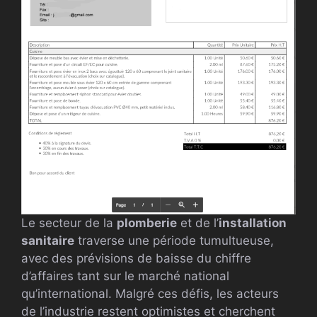
Le secteur de la
plomberie
et de l’
installation
sanitaire
traverse une période tumultueuse,
avec des prévisions de baisse du chiffre
d’affaires tant sur le marché national
qu’international. Malgré ces défis, les acteurs
de l’industrie restent optimistes et cherchent