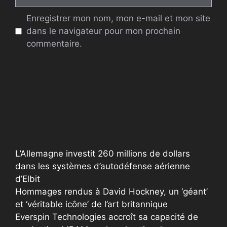
web
Enregistrer mon nom, mon e-mail et mon site
dans le navigateur pour mon prochain
commentaire.
A
l
t
e
r
L’Allemagne investit 260 millions de dollars
n
dans les systèmes d’autodéfense aérienne
a
d’Elbit
t
Hommages rendus à David Hockney, un ‘géant’
i
et ‘véritable icône’ de l’art britannique
v
Everspin Technologies accroît sa capacité de
e