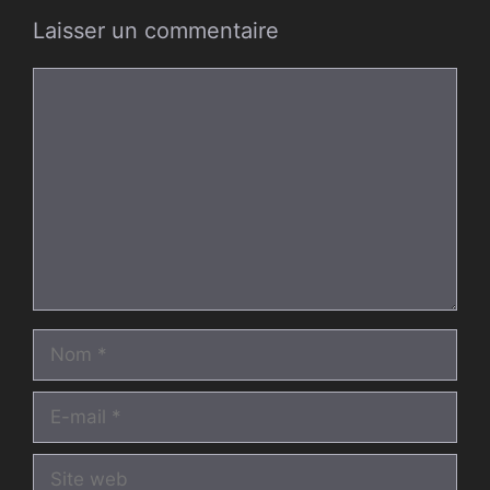
Laisser un commentaire
Commentaire
Nom
E-
mail
Site