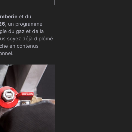
omberie
et du
026
, un programme
gie du gaz et de la
vous soyez déjà diplômé
iche en contenus
onnel.