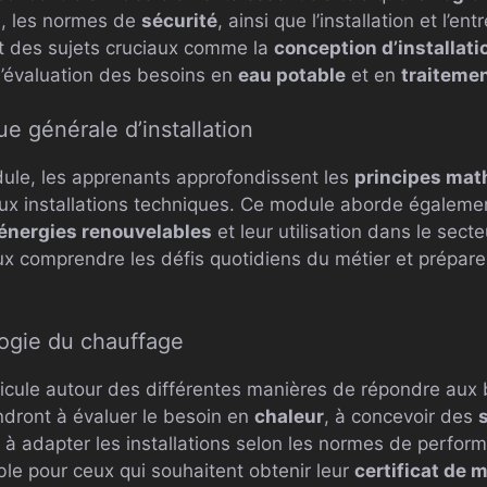
e, les normes de
sécurité
, ainsi que l’installation et l’e
 des sujets cruciaux comme la
conception d’installati
l’évaluation des besoins en
eau potable
et en
traiteme
e générale d’installation
le, les apprenants approfondissent les
principes mat
ux installations techniques. Ce module aborde égaleme
énergies renouvelables
et leur utilisation dans le secte
ux comprendre les défis quotidiens du métier et préparen
ogie du chauffage
ticule autour des différentes manières de répondre aux
ndront à évaluer le besoin en
chaleur
, à concevoir des
 à adapter les installations selon les normes de perfo
le pour ceux qui souhaitent obtenir leur
certificat de m