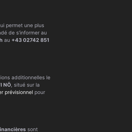
qui permet une plus
andé de s’informer au
ch
au
+43 02742 851
ions additionnelles le
I NÖ
, situé sur la
er prévisionnel
pour
financières
sont