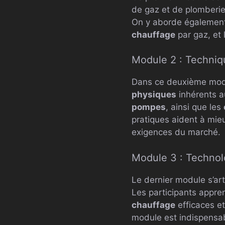
de gaz et de plomberi
On y aborde également
chauffage
par gaz, et 
Module 2 : Techniqu
Dans ce deuxième modu
physiques
inhérents a
pompes
, ainsi que les
pratiques aident à mie
exigences du marché.
Module 3 : Technol
Le dernier module s’ar
Les participants appre
chauffage
efficaces et
module est indispensab