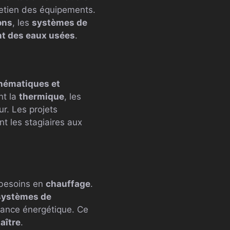
ntretien des équipements.
ons
, les
systèmes de
nt des eaux usées
.
hématiques et
nt la
thermique
, les
ur. Les projets
t les stagiaires aux
 besoins en
chauffage
.
systèmes de
rmance énergétique. Ce
aître
.