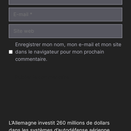
E-
mail
Site
web
Enregistrer mon nom, mon e-mail et mon site
dans le navigateur pour mon prochain
commentaire.
A
l
t
e
r
L’Allemagne investit 260 millions de dollars
n
dans les systèmes d’autodéfense aérienne