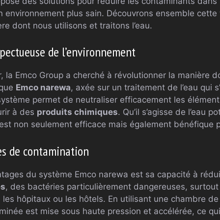
pose des solutions pour réduire les contaminants dans l
 un environnement plus sain. Découvrons ensemble cette 
e dont nous utilisons et traitons l’eau.
spectueuse de l’environnement
 la Emco Group a cherché à révolutionner la manière don
nique
Emco narewa
, axée sur un traitement de l’eau qui 
 système permet de neutraliser efficacement les élément
urir à des
produits chimiques
. Qu’il s’agisse de l’eau 
est non seulement efficace mais également bénéfique p
es de contamination
tages du système Emco narewa est sa capacité à réduir
es
, des bactéries particulièrement dangereuses, surtou
es hôpitaux ou les hôtels. En utilisant une chambre de 
aminée est mise sous haute pression et accélérée, ce q