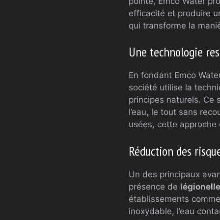
pointe, Emco Water pro
efficacité et produire
qui transforme la manièr
Une technologie re
En fondant Emco Water,
société utilise la tech
principes naturels. Ce
l’eau, le tout sans reco
usées, cette approche 
Réduction des risqu
Un des principaux avan
présence de
légionell
établissements comme l
inoxydable, l’eau cont