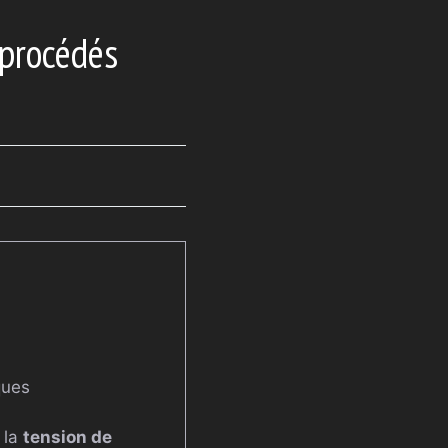
 procédés
ques
 la
tension de