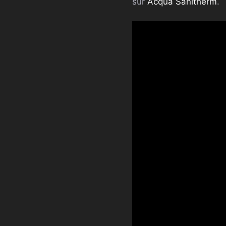
sur
Acqua Sanitherm
.