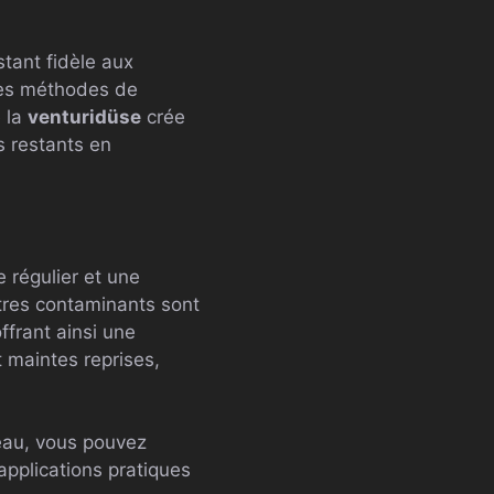
estant fidèle aux
 des méthodes de
e la
venturidüse
crée
s restants en
 régulier et une
tres contaminants sont
offrant ainsi une
t maintes reprises,
’eau, vous pouvez
applications pratiques