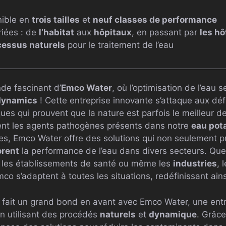
ible en
trois tailles
et
neuf classes de performance
riées : de
l’habitat
aux
hôpitaux
, en passant par
les hô
cessus naturels
pour le traitement de l’eau
de fascinant d’
Emco Water
, où l’optimisation de l’eau s
dynamics
! Cette entreprise innovante s’attaque aux défi
ques qui prouvent que la nature est parfois le meilleur de
ent les agents pathogènes présents dans notre
eau pot
es, Emco Water offre des solutions qui non seulement p
orent
la performance de l’eau dans divers secteurs. Que 
, les établissements de santé ou même les
industries
, 
co s’adaptent à toutes les situations, redéfinissant ains
u fait un grand bond en avant avec Emco Water, une ent
 en utilisant des procédés
naturels
et
dynamique
. Grâce