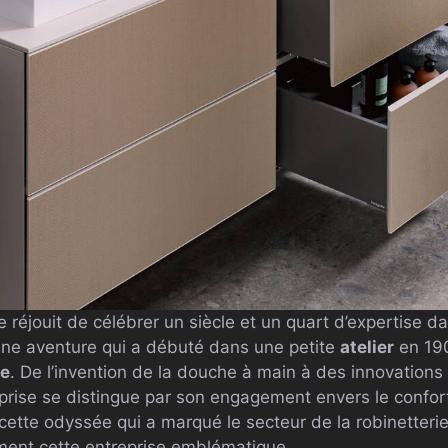
 réjouit de célébrer un siècle et un quart d’expertise d
 une aventure qui a débuté dans une petite
atelier
en 190
re
. De l’invention de la douche à main à des innovation
eprise se distingue par son engagement envers le confort 
tte odyssée qui a marqué le secteur de la robinetterie 
iment cette entreprise emblématique.