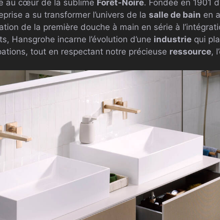
e au cœur de la sublime
Forêt-Noire
. Fondée en 1901 d
reprise a su transformer l’univers de la
salle de bain
en a
éation de la première douche à main en série à l’intégrat
ts, Hansgrohe incarne l’évolution d’une
industrie
qui pla
ations, tout en respectant notre précieuse
ressource
, 