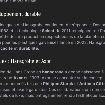
itable mode de vie.
eloppement durable
ologiques de Hansgrohe continuent de s’épanouir. Des 
968 et la technologie
Select
de 2011 témoignent de l’in
 méthodes de production respectueuses de la planète, 
 pour les plastiques galvanisés lancé en 2023, Hansgro
icacité
et
durabilité
.
ues : Hansgrohe et Axor
ation de Hans Grohe en
hansgrohe
a donné naissance à 
 marque
Axor
en 1993. Axor se concentre sur la concepti
ners renommés tels que
Philippe Starck
et
Antonio Citte
euses et avant-gardistes. Ces collaborations ont non se
ôtels de luxe, mais ont également rendu l’esthétique ac