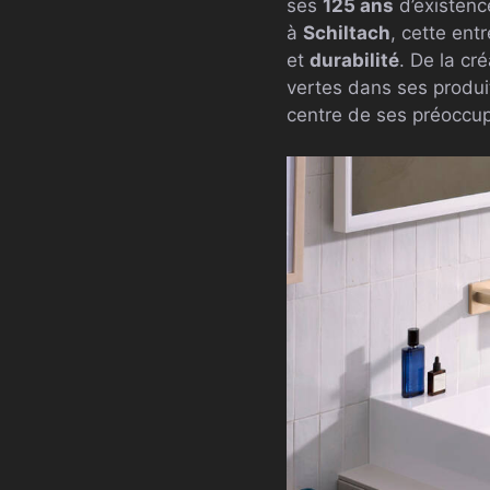
ses
125 ans
d’existenc
à
Schiltach
, cette ent
et
durabilité
. De la cr
vertes dans ses produi
centre de ses préoccup