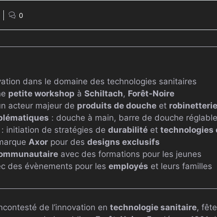
0
ation dans le domaine des technologies sanitaires
ne
petite workshop
à
Schiltach
,
Forêt-Noire
un acteur majeur de
produits de douche
et
robinetteri
blématiques
: douche à main, barre de douche réglabl
: initiation de stratégies de
durabilité
et
technologies
 marque
Axor
pour des
designs exclusifs
ommunautaire
avec des formations pour les jeunes
ec des évènements pour les
employés
et leurs familles
 incontesté de l’innovation en
technologie sanitaire
, fê