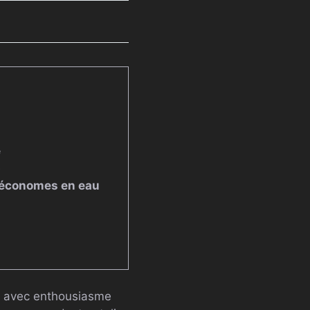
e
e
 économes en eau
te avec enthousiasme