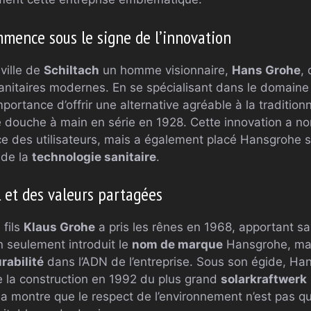
mmence sous le signe de l’innovation
 ville de
Schiltach
un homme visionnaire,
Hans Grohe
, 
 sanitaires modernes. En se spécialisant dans le domain
portance d’offrir une alternative agréable à la tradition
re douche à main en série en 1928. Cette innovation a n
nce des utilisateurs, mais a également placé Hansgrohe s
 de la
technologie sanitaire
.
l et des valeurs partagées
 fils
Klaus Grohe
a pris les rênes en 1968, apportant s
on seulement introduit le
nom de marque
Hansgrohe, mai
rabilité
dans l’ADN de l’entreprise. Sous son égide, Han
e la construction en 1992 du plus grand
solarkraftwerk
ela montre que le respect de l’environnement n’est pas q