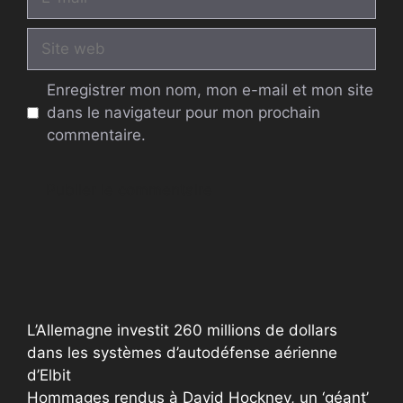
mail
Site
web
Enregistrer mon nom, mon e-mail et mon site
dans le navigateur pour mon prochain
commentaire.
A
l
t
e
r
L’Allemagne investit 260 millions de dollars
n
dans les systèmes d’autodéfense aérienne
a
d’Elbit
t
Hommages rendus à David Hockney, un ‘géant’