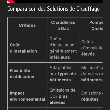
Comparaison des Solutions de Chauffage
Chaudières
Pompes à
Critères
à Gaz
Chaleur
Coûts
Coûts
Coût
d’installation
d’installation
d’installation
généralement
élevés
inférieurs
Adaptables
Moins efficac
Flexibilité
aux
types de
dans les
anci
d’utilisation
bâtiments
bâtiments
Émissions de
Impact
Émissions de 
CO₂
plus
environnemental
réduites
élevées