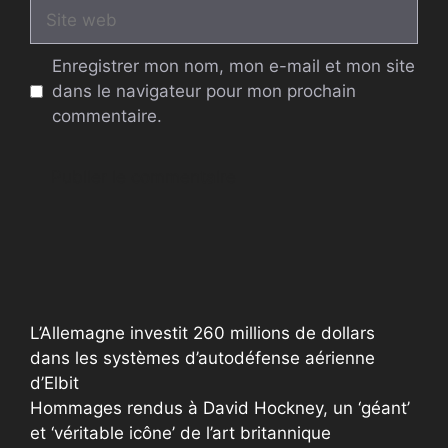
Site
web
Enregistrer mon nom, mon e-mail et mon site
dans le navigateur pour mon prochain
commentaire.
A
l
t
e
r
L’Allemagne investit 260 millions de dollars
n
dans les systèmes d’autodéfense aérienne
a
d’Elbit
t
Hommages rendus à David Hockney, un ‘géant’
i
et ‘véritable icône’ de l’art britannique