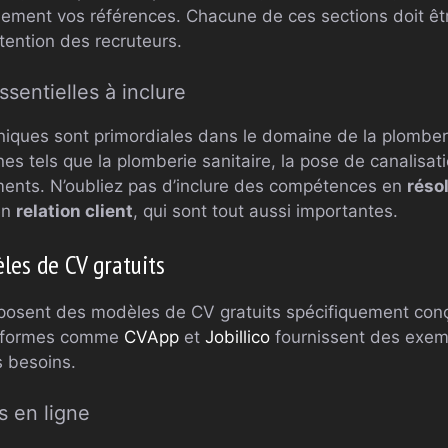
lement vos références. Chacune de ces sections doit ê
ttention des recruteurs.
entielles à inclure
iques sont primordiales dans le domaine de la plomber
 tels que la plomberie sanitaire, la pose de canalisatio
ents. N’oubliez pas d’inclure des compétences en
réso
en
relation client
, qui sont tout aussi importantes.
les de CV gratuits
posent des modèles de CV gratuits spécifiquement conç
teformes comme
CVApp
et
Jobillico
fournissent des exemp
s besoins.
s en ligne