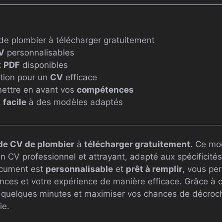
e plombier à télécharger gratuitement
V
personnalisables
t
PDF
disponibles
tion pour un
CV
efficace
mettre en avant vos
compétences
t
facile
à des modèles adaptés
de CV de plombier
à
télécharger gratuitement
. Ce mo
d’un CV professionnel et attrayant, adapté aux spécificité
ocument est
personnalisable
et
prêt à remplir
, vous pe
ces et votre expérience de manière efficace. Grâce à 
 quelques minutes et maximiser vos chances de décroch
ie.