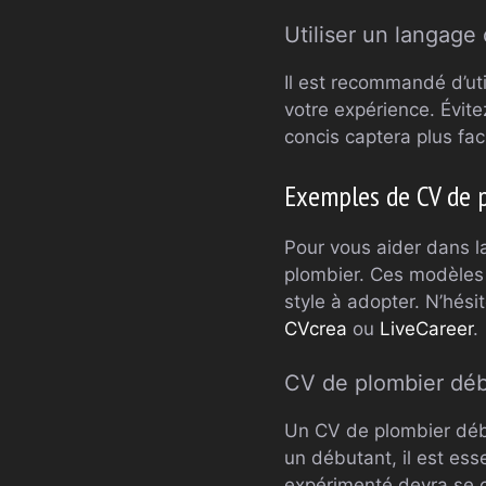
Utiliser un langage 
Il est recommandé d’ut
votre expérience. Évitez
concis captera plus fac
Exemples de CV de p
Pour vous aider dans la
plombier. Ces modèles 
style à adopter. N’hés
CVcrea
ou
LiveCareer
.
CV de plombier déb
Un CV de plombier débu
un débutant, il est ess
expérimenté devra se c