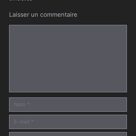
Laisser un commentaire
Commentaire
Nom
E-
mail
Site