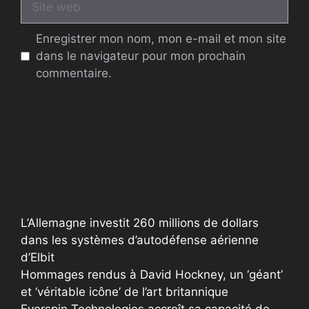
web
Enregistrer mon nom, mon e-mail et mon site
dans le navigateur pour mon prochain
commentaire.
A
l
t
e
r
L’Allemagne investit 260 millions de dollars
n
dans les systèmes d’autodéfense aérienne
a
d’Elbit
t
Hommages rendus à David Hockney, un ‘géant’
i
et ‘véritable icône’ de l’art britannique
v