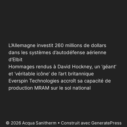
A
l
t
e
r
L’Allemagne investit 260 millions de dollars
n
dans les systèmes d’autodéfense aérienne
a
d’Elbit
t
Hommages rendus à David Hockney, un ‘géant’
i
et ‘véritable icône’ de l’art britannique
v
Everspin Technologies accroît sa capacité de
e
production MRAM sur le sol national
:
© 2026 Acqua Sanitherm
• Construit avec
GeneratePress