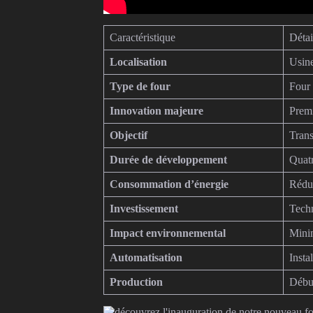
Caractéristique
Détai
Localisation
Usin
Type de four
Four 
Innovation majeure
Premi
Objectif
Trans
Durée de développement
Quatr
Consommation d’énergie
Réduc
Investissement
Techn
Impact environnemental
Minim
Automatisation
Insta
Production
Début