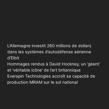
A
l
t
e
r
L’Allemagne investit 260 millions de dollars
n
dans les systèmes d’autodéfense aérienne
a
d’Elbit
t
Hommages rendus à David Hockney, un ‘géant’
i
et ‘véritable icône’ de l’art britannique
v
Everspin Technologies accroît sa capacité de
e
production MRAM sur le sol national
: