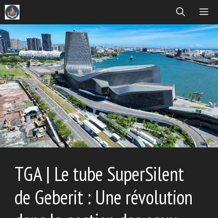
Aller
ME
au
contenu
TGA | Le tube SuperSilent
de Geberit : Une révolution