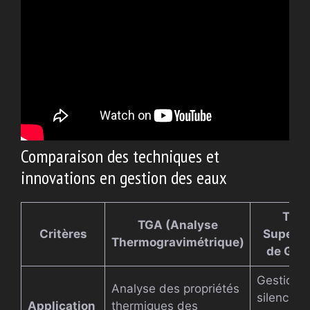
Comparaison des techniques et
innovations en gestion des eaux
Tub
TGA (Analyse
Critères
SuperSi
Thermogravimétrique)
de Gebe
Gestion
Analyse des propriétés
silencieu
Application
thermiques des