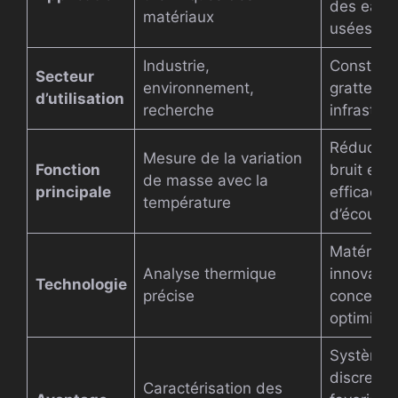
des eaux
matériaux
usées
Industrie,
Construct
Secteur
environnement,
gratte-cie
d’utilisation
recherche
infrastru
Réductio
Mesure de la variation
Fonction
bruit et
de masse avec la
principale
efficacité
température
d’écoule
Matériau
Analyse thermique
innovants
Technologie
précise
concepti
optimisé
Système
discret,
Caractérisation des