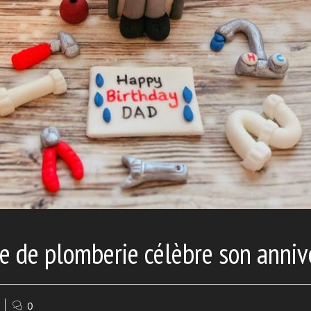
e de plomberie célèbre son anniv
0