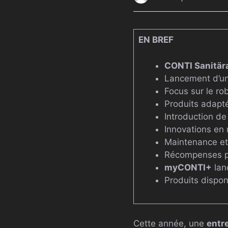
EN BREF
CONTI Sanitä
Lancement d’u
Focus sur le ro
Produits adapt
Introduction d
Innovations en
Maintenance e
Récompenses p
myCONTI+
lan
Produits dispon
Cette année, une
entr