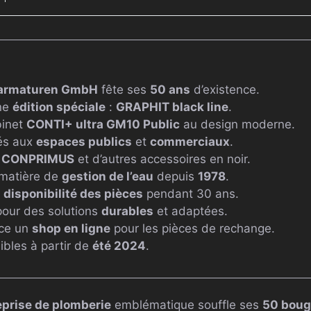
rarmaturen GmbH
fête ses
50 ans
d’existence.
ne
édition spéciale
:
GRAPHIT black line
.
binet
CONTI+ ultra GM10 Public
au design moderne.
és aux
espaces publics
et
commerciaux
.
e
CONPRIMUS
et d’autres accessoires en noir.
 matière de
gestion de l’eau
depuis
1978
.
t
disponibilité des pièces
pendant 30 ans.
our des solutions
durables
et adaptées.
ce un
shop en ligne
pour les pièces de rechange.
ibles à partir de
été 2024
.
eprise de plomberie
emblématique souffle ses
50 boug