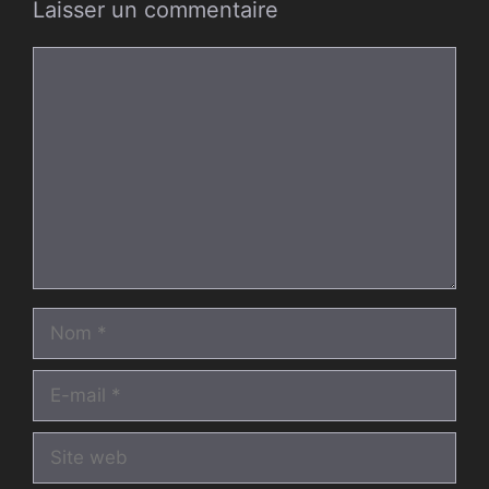
Laisser un commentaire
Commentaire
Nom
E-
mail
Site
web