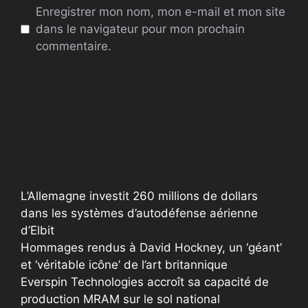
Enregistrer mon nom, mon e-mail et mon site
dans le navigateur pour mon prochain
commentaire.
A
l
t
e
r
L’Allemagne investit 260 millions de dollars
n
dans les systèmes d’autodéfense aérienne
a
d’Elbit
t
Hommages rendus à David Hockney, un ‘géant’
i
et ‘véritable icône’ de l’art britannique
v
Everspin Technologies accroît sa capacité de
e
production MRAM sur le sol national