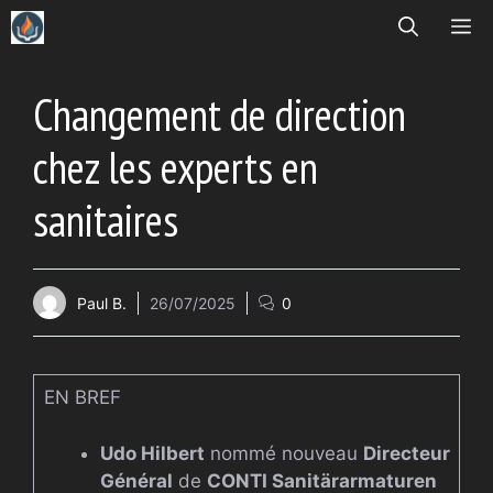
Aller
ME
au
contenu
Changement de direction
chez les experts en
sanitaires
Paul B.
26/07/2025
0
EN BREF
Udo Hilbert
nommé nouveau
Directeur
Général
de
CONTI Sanitärarmaturen