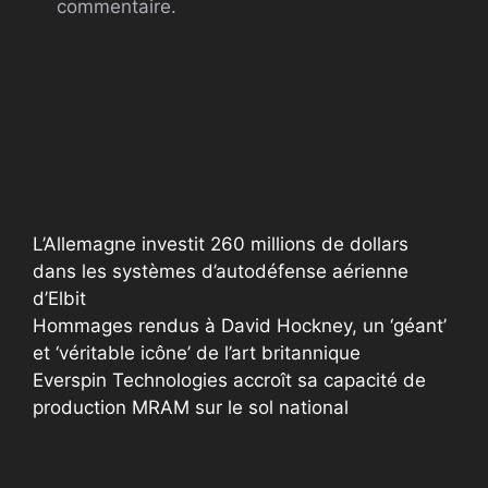
commentaire.
A
l
t
e
r
L’Allemagne investit 260 millions de dollars
n
dans les systèmes d’autodéfense aérienne
a
d’Elbit
t
Hommages rendus à David Hockney, un ‘géant’
i
et ‘véritable icône’ de l’art britannique
v
Everspin Technologies accroît sa capacité de
e
production MRAM sur le sol national
: